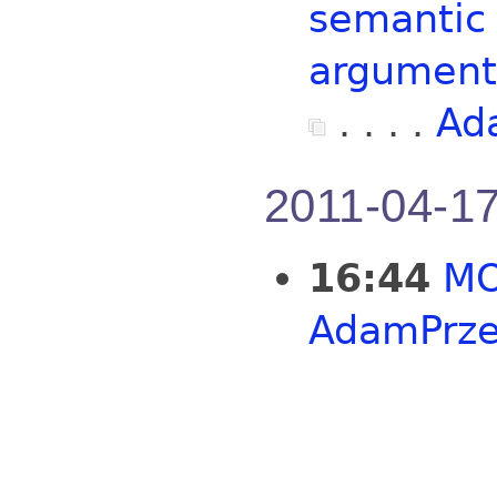
semantic 
argument 
. . . .
Ad
2011-04-1
16:44
MO
AdamPrze